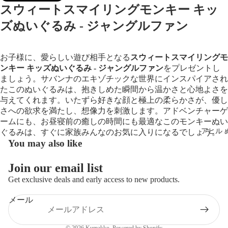
スウィートスマイリングモンキー キッ
ズぬいぐるみ - ジャングルファン
お子様に、愛らし​​い遊び相手となる
スウィートスマイリングモ
ンキー キッズぬいぐるみ - ジャングルファン
をプレゼントし
ましょう。サバンナのエキゾチックな世界にインスパイアされ
たこのぬいぐるみは、抱きしめた瞬間から温かさと心地よさを
画
与えてくれます。いたずら好きな顔と極上の柔らかさが、優し
像
さへの欲求を満たし、想像力を刺激します。アドベンチャーゲ
を
ームにも、お昼寝前の癒しの時間にも最適なこのモンキーぬい
全
アヒル 
ぐるみは、すぐに家族みんなのお気に入りになるでしょう。
画
You may also like
面
で
Join our email list
表
Get exclusive deals and early access to new products.
示
メール
プライバシーポリシー
© 2026
Kumakko
, Powered by Shopify