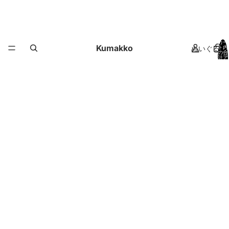
カー
Kumakko
ぬいぐるみ
ト内
の合
計ア
イテ
ム
数:
0